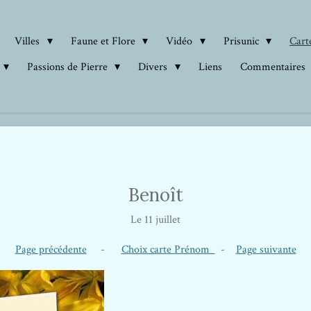
Villes
Faune et Flore
Vidéo
Prisunic
Carte
Passions de Pierre
Divers
Liens
Commentaires
Benoît
Le 11 juillet
Page précédente
-
Choix carte Prénom
-
Page suivante