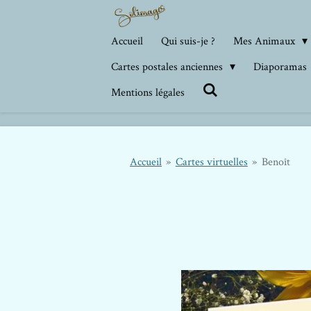
Passer
au
Accueil
Qui suis-je ?
Mes Animaux
contenu
Cartes postales anciennes
Diaporamas
principal
Mentions légales
Accueil
»
Cartes virtuelles
»
Benoît