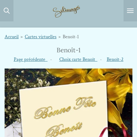
Passer
au
contenu
principal
Accueil
»
Cartes virtuelles
»
Benoît-1
Benoît-1
Page précédente
-
Choix carte Benoît
-
Benoît-2